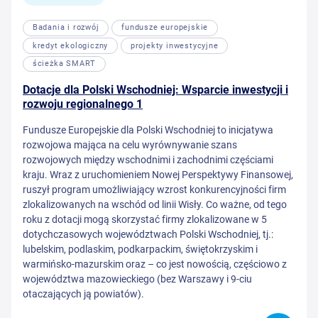
Badania i rozwój
fundusze europejskie
kredyt ekologiczny
projekty inwestycyjne
ścieżka SMART
Dotacje dla Polski Wschodniej: Wsparcie inwestycji i
rozwoju regionalnego 1
Fundusze Europejskie dla Polski Wschodniej to inicjatywa
rozwojowa mająca na celu wyrównywanie szans
rozwojowych między wschodnimi i zachodnimi częściami
kraju. Wraz z uruchomieniem Nowej Perspektywy Finansowej,
ruszył program umożliwiający wzrost konkurencyjności firm
zlokalizowanych na wschód od linii Wisły. Co ważne, od tego
roku z dotacji mogą skorzystać firmy zlokalizowane w 5
dotychczasowych województwach Polski Wschodniej, tj.:
lubelskim, podlaskim, podkarpackim, świętokrzyskim i
warmińsko-mazurskim oraz – co jest nowością, częściowo z
województwa mazowieckiego (bez Warszawy i 9-ciu
otaczających ją powiatów).