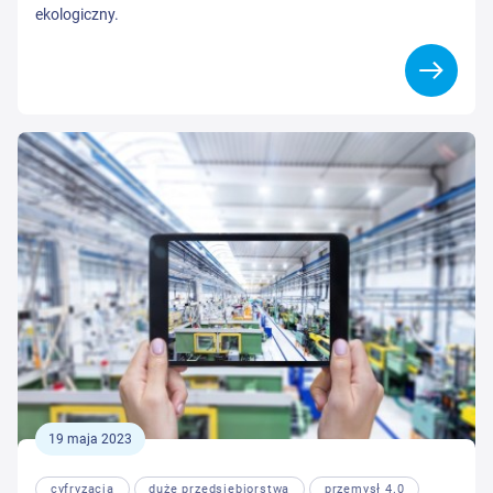
ekologiczny.
19 maja 2023
cyfryzacja
duże przedsiębiorstwa
przemysł 4.0