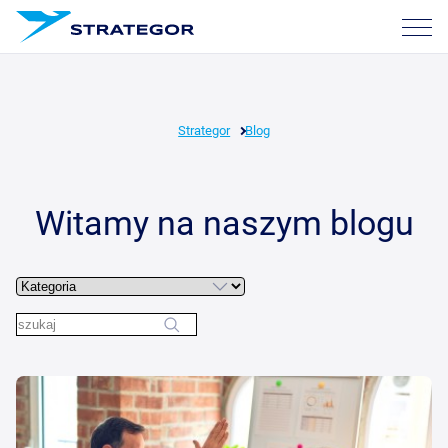
O nas
Usługi
Strategor
Blog
Nasze sukcesy
Kariera
Witamy na naszym blogu
Blog
Skontaktuj się