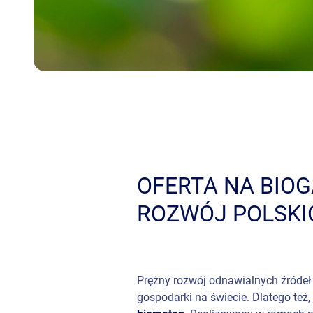
OFERTA NA BIO
ROZWÓJ POLSKI
Prężny rozwój odnawialnych źródeł e
gospodarki na świecie. Dlatego też