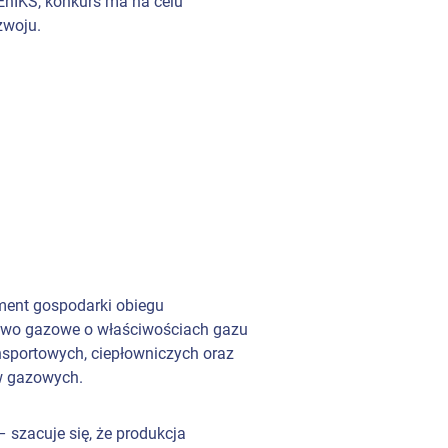
EnIKS, konkurs ma na celu
zwoju.
lement gospodarki obiegu
iwo gazowe o właściwościach gazu
nsportowych, ciepłowniczych oraz
iw gazowych.
 szacuje się, że produkcja