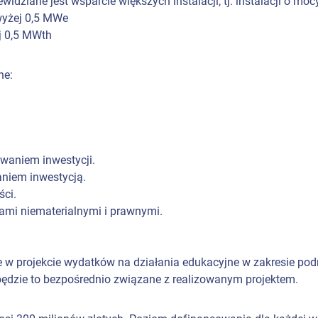
ziane jest wsparcie większych instalacji, tj. instalacji o moc
wyżej 0,5 MWe
j 0,5 MWth
ne:
waniem inwestycji.
niem inwestycją.
ci.
ami niematerialnymi i prawnymi.
e w projekcie wydatków na działania edukacyjne w zakresie po
ędzie to bezpośrednio związane z realizowanym projektem.