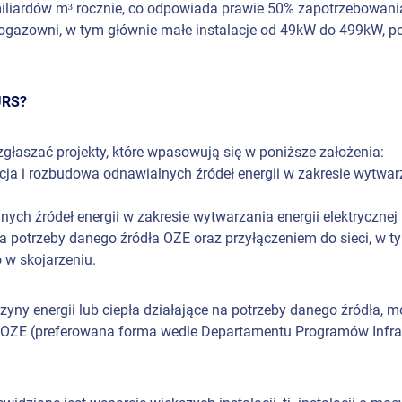
liardów m³ rocznie, co odpowiada prawie 50% zapotrzebowania
iogazowni, w tym głównie małe instalacje od 49kW do 499kW, p
URS?
łaszać projekty, które wpasowują się w poniższe założenia:
ja i rozbudowa odnawialnych źródeł energii w zakresie wytwa
ch źródeł energii w zakresie wytwarzania energii elektrycznej i
 potrzeby danego źródła OZE oraz przyłączeniem do sieci, w ty
 w skojarzeniu.
ny energii lub ciepła działające na potrzeby danego źródła, 
z OZE (preferowana forma wedle Departamentu Programów Infras