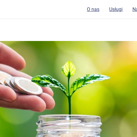
O nas
Usługi
N