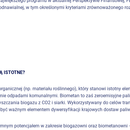
ajwiększego programu w aktualnej Perspektywie Finansowej, F
 odnawialnej, w tym określonymi kryteriami zrównoważonego ro
Ą ISTOTNE?
organicznej (np. materiału roślinnego), który stanowi istotny e
ie odpadami komunalnymi. Biometan to zaś zeroemisyjne pal
yszczania biogazu z CO2 i siarki. Wykorzystywany do celów tra
oże być ważnym elementem dywersyfikacji krajowych dostaw pal
romnym potencjałem w zakresie biogazowni oraz biometanowni –