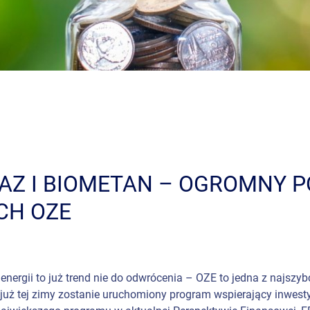
GAZ I BIOMETAN – OGROMNY 
CH OZE
nergii to już trend nie do odwrócenia – OZE to jedna z najszybc
, już tej zimy zostanie uruchomiony program wspierający inwest