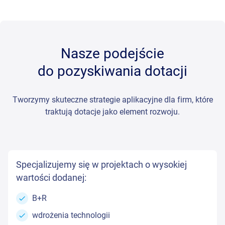
również prawidłowo
rozliczyć projekt
po podpisaniu umowy o
dialog z instytucją może przesądzić o końcowym wyniku. Z
dofinansowanie, zgodnie z wytycznymi i harmonogramem.
naszym wsparciem cały proces przebiega tak, by spokojnie
Mamy zespół specjalistów ds. rozliczeń dotacji unijnych, dzięki
doprowadzić do podpisania umowy o dofinansowanie.
czemu zapewniamy pełne wsparcie formalne i merytoryczne.
Nasze podejście
Minimalizujemy ryzyko korekt i odzyskujemy spokój w
realizacji całego przedsięwzięcia.
do pozyskiwania dotacji
Tworzymy skuteczne strategie aplikacyjne dla firm, które
traktują dotacje jako element rozwoju.
Specjalizujemy się w projektach o wysokiej
wartości dodanej:
B+R
wdrożenia technologii