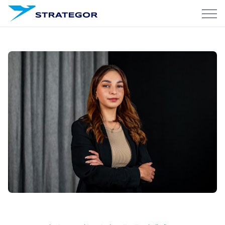
O nas
Usługi
Nasze sukcesy
Kariera
Blog
Skontaktuj się